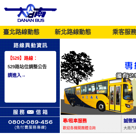
臺北路線動態
新北路線動態
乘客服
臺北市公車
營運路線
新北市公車
營運路線
失物招領
乘客須知
特
【529】路線：
529路站位調整公告
請進入→
【小22】路線：
小22班次調整公告
專/租車服務
誠徵
請進入→
歡迎各機關團體洽詢
大南汽