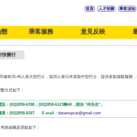
首頁
人才招募
乘客須知
動態
乘客服務
意見反映
路線
失物招領
乘客須知
特殊乘客服務
客服中心
逃生設備操作
問卷填寫
專/租車
市快樂行
司備有25-40人座大型巴士，或20人座日本原裝中型巴士，提供多點接駁服務
聯繫方式如下：
電話：(02)2858-6398；(02)2858-6123轉40，請洽 "何先生"。
傳真：(02)2858-8187 E-mail：
dananspcar@gmail.com
參考路線圖及景點如下：