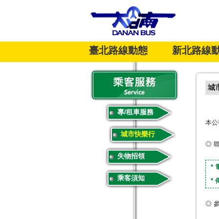
臺北路線動態
新北路線
臺北市公車
營運路線
新北市公車
營運
城
專/租車服務
本公
城市快樂行
◎ 
失物招領
* 
乘客須知
* 
◎ 