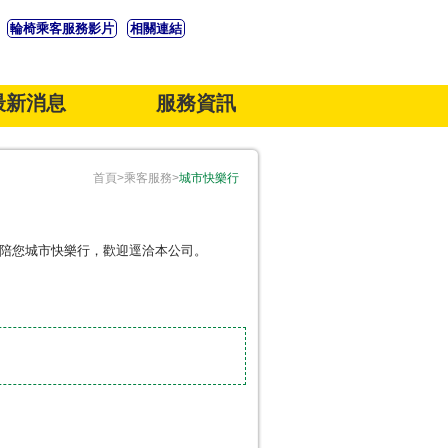
輪椅乘客服務影片
相關連結
最新消息
服務資訊
服務
重要公告
城市快樂行
活動公告
關於大南
榮耀大南
首頁>乘客服務>
城市快樂行
，陪您城市快樂行，歡迎逕洽本公司。